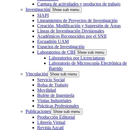
Captura de actividades y productos de trabajo
Investigación
Show sub menu
SIAPI
Lineamientos de Proyectos de Investigación
Creación, Modificación y Supresión de Áreas
Líneas de Investigación Divisionales
Académicos Reconocidos por el SNII
Escuadrón UAM
Espacios de Investigación
Laboratorios de CBI
Show sub menu
Laboratorios por Licenciaturas
Laboratorio de Microscopía Electrónica de
Barrido
Vinculación
Show sub menu
Servicio Social
Bolsa de Trabajo
Movilidad
Bufete de Ingeniería
Visitas Industriales
Prácticas Profesionales
Publicaciones
Show sub menu
Producción Editorial
Librería Virtual
Revista Azcatl