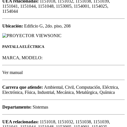
UEA relacionadas:
1151018, 1151032, 1151038, 1151039,
1151041, 1151044, 1151048, 1153005, 1154001, 1154025,
1154044
Ubicación:
Edificio G, 2do. piso, 208
PANTALLA ELÉCTRICA
MARCA, MODELO:
Ver manual
Carrera que atiende:
Ambiental, Civil, Computación, Eléctrica,
Electrónica, Física, Industrial, Mecánica, Metalúrgica, Química
Departamento:
Sistemas
UEA relacionadas:
1151018, 1151032, 1151038, 1151039,
1151041, 1151044, 1151048, 1153005, 1154001, 1154025,