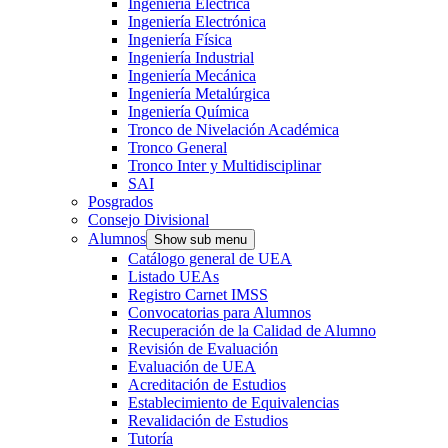
Ingeniería Eléctrica
Ingeniería Electrónica
Ingeniería Física
Ingeniería Industrial
Ingeniería Mecánica
Ingeniería Metalúrgica
Ingeniería Química
Tronco de Nivelación Académica
Tronco General
Tronco Inter y Multidisciplinar
SAI
Posgrados
Consejo Divisional
Alumnos
Show sub menu
Catálogo general de UEA
Listado UEAs
Registro Carnet IMSS
Convocatorias para Alumnos
Recuperación de la Calidad de Alumno
Revisión de Evaluación
Evaluación de UEA
Acreditación de Estudios
Establecimiento de Equivalencias
Revalidación de Estudios
Tutoría