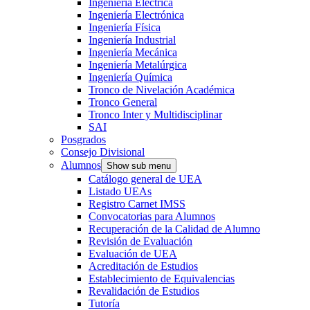
Ingeniería Eléctrica
Ingeniería Electrónica
Ingeniería Física
Ingeniería Industrial
Ingeniería Mecánica
Ingeniería Metalúrgica
Ingeniería Química
Tronco de Nivelación Académica
Tronco General
Tronco Inter y Multidisciplinar
SAI
Posgrados
Consejo Divisional
Alumnos
Show sub menu
Catálogo general de UEA
Listado UEAs
Registro Carnet IMSS
Convocatorias para Alumnos
Recuperación de la Calidad de Alumno
Revisión de Evaluación
Evaluación de UEA
Acreditación de Estudios
Establecimiento de Equivalencias
Revalidación de Estudios
Tutoría