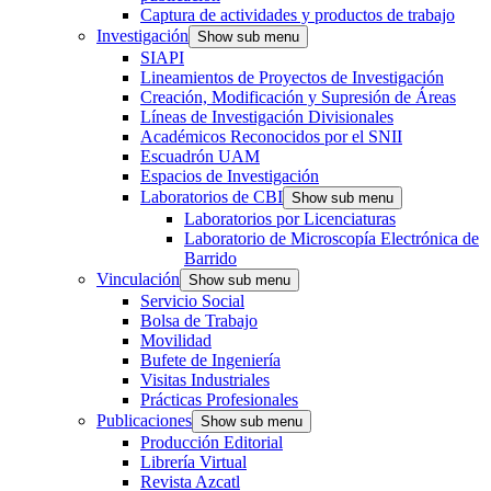
Captura de actividades y productos de trabajo
Investigación
Show sub menu
SIAPI
Lineamientos de Proyectos de Investigación
Creación, Modificación y Supresión de Áreas
Líneas de Investigación Divisionales
Académicos Reconocidos por el SNII
Escuadrón UAM
Espacios de Investigación
Laboratorios de CBI
Show sub menu
Laboratorios por Licenciaturas
Laboratorio de Microscopía Electrónica de
Barrido
Vinculación
Show sub menu
Servicio Social
Bolsa de Trabajo
Movilidad
Bufete de Ingeniería
Visitas Industriales
Prácticas Profesionales
Publicaciones
Show sub menu
Producción Editorial
Librería Virtual
Revista Azcatl