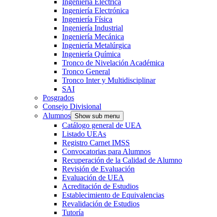
Ingeniería Eléctrica
Ingeniería Electrónica
Ingeniería Física
Ingeniería Industrial
Ingeniería Mecánica
Ingeniería Metalúrgica
Ingeniería Química
Tronco de Nivelación Académica
Tronco General
Tronco Inter y Multidisciplinar
SAI
Posgrados
Consejo Divisional
Alumnos
Show sub menu
Catálogo general de UEA
Listado UEAs
Registro Carnet IMSS
Convocatorias para Alumnos
Recuperación de la Calidad de Alumno
Revisión de Evaluación
Evaluación de UEA
Acreditación de Estudios
Establecimiento de Equivalencias
Revalidación de Estudios
Tutoría