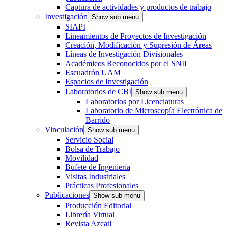
Captura de actividades y productos de trabajo
Investigación
Show sub menu
SIAPI
Lineamientos de Proyectos de Investigación
Creación, Modificación y Supresión de Áreas
Líneas de Investigación Divisionales
Académicos Reconocidos por el SNII
Escuadrón UAM
Espacios de Investigación
Laboratorios de CBI
Show sub menu
Laboratorios por Licenciaturas
Laboratorio de Microscopía Electrónica de
Barrido
Vinculación
Show sub menu
Servicio Social
Bolsa de Trabajo
Movilidad
Bufete de Ingeniería
Visitas Industriales
Prácticas Profesionales
Publicaciones
Show sub menu
Producción Editorial
Librería Virtual
Revista Azcatl