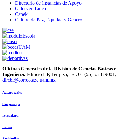
Directorio de Instancias de Apoyo
Galois en Línea
Canek
Cultura de Paz, Equidad y Genero
Oficinas Generales de la División de Ciencias Básicas e
Ingeniería.
Edificio HP, 1er piso, Tel. 01 (55) 5318 9001,
dircbi@correo.azc.uam.mx
Azcapotzalco
Cuajimalpa
Iztapalapa
Lerma
Xochimilco