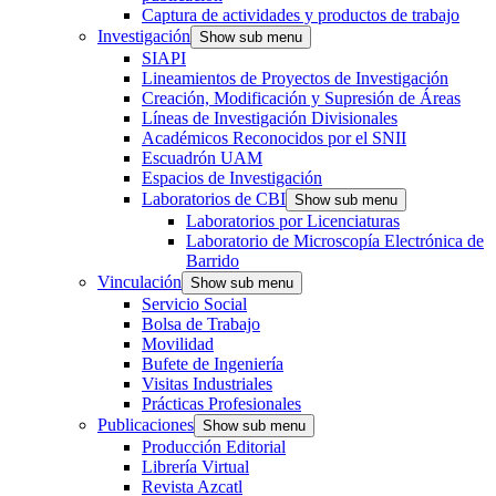
Captura de actividades y productos de trabajo
Investigación
Show sub menu
SIAPI
Lineamientos de Proyectos de Investigación
Creación, Modificación y Supresión de Áreas
Líneas de Investigación Divisionales
Académicos Reconocidos por el SNII
Escuadrón UAM
Espacios de Investigación
Laboratorios de CBI
Show sub menu
Laboratorios por Licenciaturas
Laboratorio de Microscopía Electrónica de
Barrido
Vinculación
Show sub menu
Servicio Social
Bolsa de Trabajo
Movilidad
Bufete de Ingeniería
Visitas Industriales
Prácticas Profesionales
Publicaciones
Show sub menu
Producción Editorial
Librería Virtual
Revista Azcatl