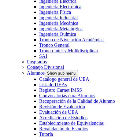
Ingeniería Eléctrica
Ingeniería Electrónica
Ingeniería Física
Ingeniería Industrial
Ingeniería Mecánica
Ingeniería Metalúrgica
Ingeniería Química
Tronco de Nivelación Académica
Tronco General
Tronco Inter y Multidisciplinar
SAI
Posgrados
Consejo Divisional
Alumnos
Show sub menu
Catálogo general de UEA
Listado UEAs
Registro Carnet IMSS
Convocatorias para Alumnos
Recuperación de la Calidad de Alumno
Revisión de Evaluación
Evaluación de UEA
Acreditación de Estudios
Establecimiento de Equivalencias
Revalidación de Estudios
Tutoría