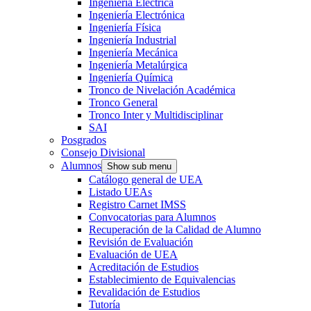
Ingeniería Eléctrica
Ingeniería Electrónica
Ingeniería Física
Ingeniería Industrial
Ingeniería Mecánica
Ingeniería Metalúrgica
Ingeniería Química
Tronco de Nivelación Académica
Tronco General
Tronco Inter y Multidisciplinar
SAI
Posgrados
Consejo Divisional
Alumnos
Show sub menu
Catálogo general de UEA
Listado UEAs
Registro Carnet IMSS
Convocatorias para Alumnos
Recuperación de la Calidad de Alumno
Revisión de Evaluación
Evaluación de UEA
Acreditación de Estudios
Establecimiento de Equivalencias
Revalidación de Estudios
Tutoría