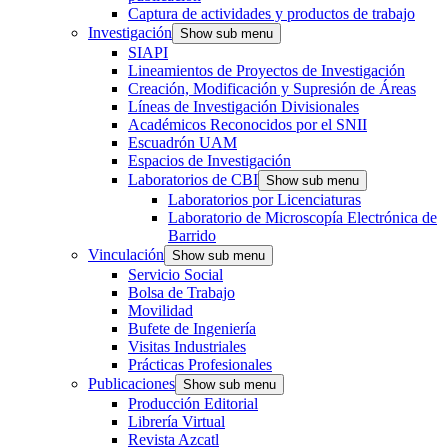
Captura de actividades y productos de trabajo
Investigación
Show sub menu
SIAPI
Lineamientos de Proyectos de Investigación
Creación, Modificación y Supresión de Áreas
Líneas de Investigación Divisionales
Académicos Reconocidos por el SNII
Escuadrón UAM
Espacios de Investigación
Laboratorios de CBI
Show sub menu
Laboratorios por Licenciaturas
Laboratorio de Microscopía Electrónica de
Barrido
Vinculación
Show sub menu
Servicio Social
Bolsa de Trabajo
Movilidad
Bufete de Ingeniería
Visitas Industriales
Prácticas Profesionales
Publicaciones
Show sub menu
Producción Editorial
Librería Virtual
Revista Azcatl