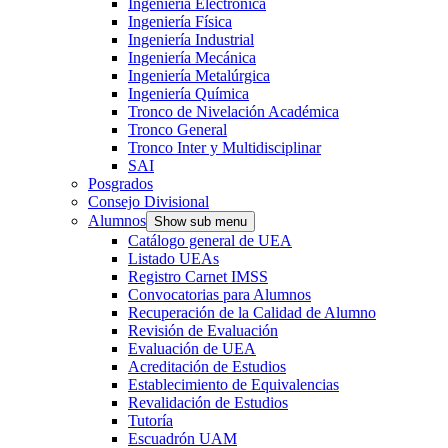
Ingeniería Electrónica
Ingeniería Física
Ingeniería Industrial
Ingeniería Mecánica
Ingeniería Metalúrgica
Ingeniería Química
Tronco de Nivelación Académica
Tronco General
Tronco Inter y Multidisciplinar
SAI
Posgrados
Consejo Divisional
Alumnos
Show sub menu
Catálogo general de UEA
Listado UEAs
Registro Carnet IMSS
Convocatorias para Alumnos
Recuperación de la Calidad de Alumno
Revisión de Evaluación
Evaluación de UEA
Acreditación de Estudios
Establecimiento de Equivalencias
Revalidación de Estudios
Tutoría
Escuadrón UAM