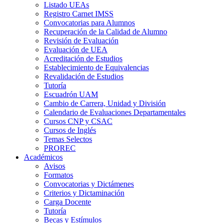
Listado UEAs
Registro Carnet IMSS
Convocatorias para Alumnos
Recuperación de la Calidad de Alumno
Revisión de Evaluación
Evaluación de UEA
Acreditación de Estudios
Establecimiento de Equivalencias
Revalidación de Estudios
Tutoría
Escuadrón UAM
Cambio de Carrera, Unidad y División
Calendario de Evaluaciones Departamentales
Cursos CNP y CSAC
Cursos de Inglés
Temas Selectos
PROREC
Académicos
Avisos
Formatos
Convocatorias y Dictámenes
Criterios y Dictaminación
Carga Docente
Tutoría
Becas y Estímulos