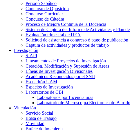
Periodo Sabático
Concurso de Oposición
Concurso Curricular
Concurso de Cátedra
Proceso de Mejora Continua de la Docencia
Sistema de Captura del Informe de Actividades y Plan de
Evaluación trimestral de UEA
Solicitud de asistencia a congreso ó pago de publicación
Captura de actividades y productos de trabajo
Investigación
SIAPI
Lineamientos de Proyectos de Investigación
Creación, Modificación y Supresión de Áreas
Líneas de Investigación Divisionales
Académicos Reconocidos por el SNII
Escuadrón UAM
Espacios de Investigación
Laboratorios de CBI
Laboratorios por Licenciaturas
Laboratorio de Microscopía Electrónica de Barrid
Vinculación
Servicio Social
Bolsa de Trabajo
Movilidad
Bufete de Ingeniería