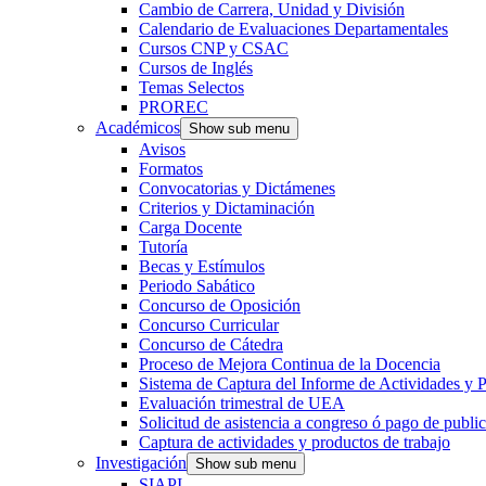
Cambio de Carrera, Unidad y División
Calendario de Evaluaciones Departamentales
Cursos CNP y CSAC
Cursos de Inglés
Temas Selectos
PROREC
Académicos
Show sub menu
Avisos
Formatos
Convocatorias y Dictámenes
Criterios y Dictaminación
Carga Docente
Tutoría
Becas y Estímulos
Periodo Sabático
Concurso de Oposición
Concurso Curricular
Concurso de Cátedra
Proceso de Mejora Continua de la Docencia
Sistema de Captura del Informe de Actividades y P
Evaluación trimestral de UEA
Solicitud de asistencia a congreso ó pago de publi
Captura de actividades y productos de trabajo
Investigación
Show sub menu
SIAPI