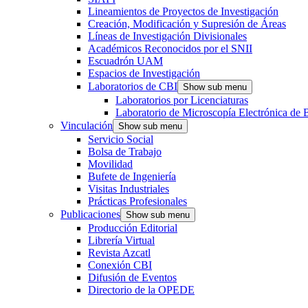
Lineamientos de Proyectos de Investigación
Creación, Modificación y Supresión de Áreas
Líneas de Investigación Divisionales
Académicos Reconocidos por el SNII
Escuadrón UAM
Espacios de Investigación
Laboratorios de CBI
Show sub menu
Laboratorios por Licenciaturas
Laboratorio de Microscopía Electrónica de 
Vinculación
Show sub menu
Servicio Social
Bolsa de Trabajo
Movilidad
Bufete de Ingeniería
Visitas Industriales
Prácticas Profesionales
Publicaciones
Show sub menu
Producción Editorial
Librería Virtual
Revista Azcatl
Conexión CBI
Difusión de Eventos
Directorio de la OPEDE