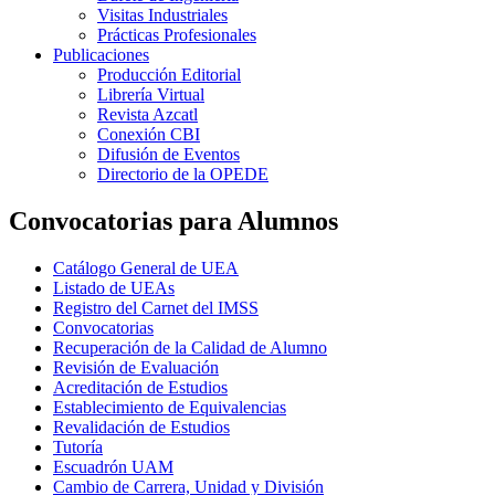
Visitas Industriales
Prácticas Profesionales
Publicaciones
Producción Editorial
Librería Virtual
Revista Azcatl
Conexión CBI
Difusión de Eventos
Directorio de la OPEDE
Convocatorias para Alumnos
Catálogo General de UEA
Listado de UEAs
Registro del Carnet del IMSS
Convocatorias
Recuperación de la Calidad de Alumno
Revisión de Evaluación
Acreditación de Estudios
Establecimiento de Equivalencias
Revalidación de Estudios
Tutoría
Escuadrón UAM
Cambio de Carrera, Unidad y División