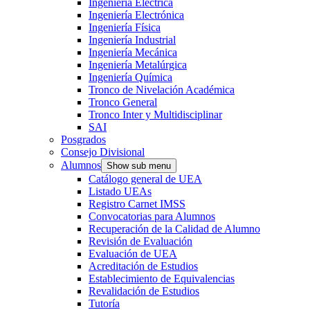
Ingeniería Eléctrica
Ingeniería Electrónica
Ingeniería Física
Ingeniería Industrial
Ingeniería Mecánica
Ingeniería Metalúrgica
Ingeniería Química
Tronco de Nivelación Académica
Tronco General
Tronco Inter y Multidisciplinar
SAI
Posgrados
Consejo Divisional
Alumnos
Show sub menu
Catálogo general de UEA
Listado UEAs
Registro Carnet IMSS
Convocatorias para Alumnos
Recuperación de la Calidad de Alumno
Revisión de Evaluación
Evaluación de UEA
Acreditación de Estudios
Establecimiento de Equivalencias
Revalidación de Estudios
Tutoría