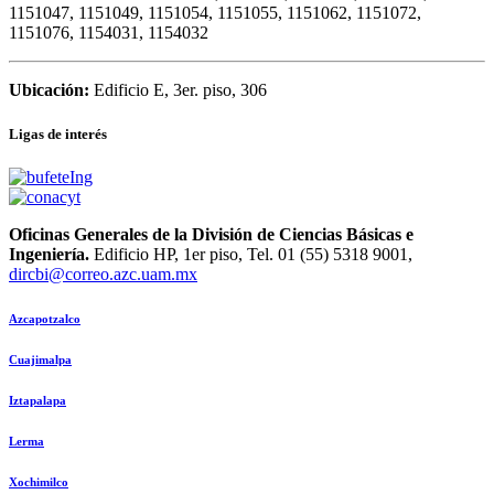
1151047, 1151049, 1151054, 1151055, 1151062, 1151072,
1151076, 1154031, 1154032
Ubicación:
Edificio E, 3er. piso, 306
Ligas de interés
Oficinas Generales de la División de Ciencias Básicas e
Ingeniería.
Edificio HP, 1er piso, Tel. 01 (55) 5318 9001,
dircbi@correo.azc.uam.mx
Azcapotzalco
Cuajimalpa
Iztapalapa
Lerma
Xochimilco