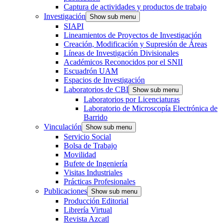
Captura de actividades y productos de trabajo
Investigación
Show sub menu
SIAPI
Lineamientos de Proyectos de Investigación
Creación, Modificación y Supresión de Áreas
Líneas de Investigación Divisionales
Académicos Reconocidos por el SNII
Escuadrón UAM
Espacios de Investigación
Laboratorios de CBI
Show sub menu
Laboratorios por Licenciaturas
Laboratorio de Microscopía Electrónica de
Barrido
Vinculación
Show sub menu
Servicio Social
Bolsa de Trabajo
Movilidad
Bufete de Ingeniería
Visitas Industriales
Prácticas Profesionales
Publicaciones
Show sub menu
Producción Editorial
Librería Virtual
Revista Azcatl