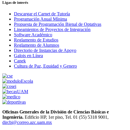
Ligas de interés
Descargar el Carnet de Tutoría
Programación Anual Mínima
Propuesta de Programación Bienal de Optativas
Lineamientos de Proyectos de Integración
Software Académico
Reglamento de Estudios
Reglamento de Alumnos
Directorio de Instancias de Apoyo
Galois en Línea
Canek
Cultura de Paz, Equidad y Genero
Oficinas Generales de la División de Ciencias Básicas e
Ingeniería.
Edificio HP, 1er piso, Tel. 01 (55) 5318 9001,
dircbi@correo.azc.uam.mx