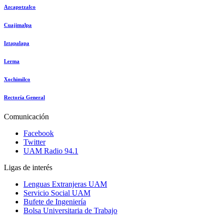
Azcapotzalco
Cuajimalpa
Iztapalapa
Lerma
Xochimilco
Rectoría General
Comunicación
Facebook
Twitter
UAM Radio 94.1
Ligas de interés
Lenguas Extranjeras UAM
Servicio Social UAM
Bufete de Ingeniería
Bolsa Universitaria de Trabajo