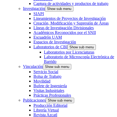
Captura de actividades y productos de trabajo
Investigación
Show sub menu
SIAPI
Lineamientos de Proyectos de Investigación
Creación, Modificación y Supresión de Áreas
Líneas de Investigación Divisionales
Académicos Reconocidos por el SNII
Escuadrón UAM
Espacios de Investigación
Laboratorios de CBI
Show sub menu
Laboratorios por Licenciaturas
Laboratorio de Microscopía Electrónica de
Barrido
Vinculación
Show sub menu
Servicio Social
Bolsa de Trabajo
Movilidad
Bufete de Ingeniería
Visitas Industriales
Prácticas Profesionales
Publicaciones
Show sub menu
Producción Editorial
Librería Virtual
Revista Azcatl