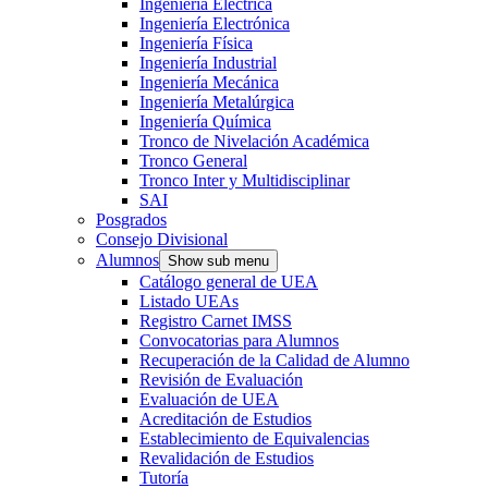
Ingeniería Eléctrica
Ingeniería Electrónica
Ingeniería Física
Ingeniería Industrial
Ingeniería Mecánica
Ingeniería Metalúrgica
Ingeniería Química
Tronco de Nivelación Académica
Tronco General
Tronco Inter y Multidisciplinar
SAI
Posgrados
Consejo Divisional
Alumnos
Show sub menu
Catálogo general de UEA
Listado UEAs
Registro Carnet IMSS
Convocatorias para Alumnos
Recuperación de la Calidad de Alumno
Revisión de Evaluación
Evaluación de UEA
Acreditación de Estudios
Establecimiento de Equivalencias
Revalidación de Estudios
Tutoría