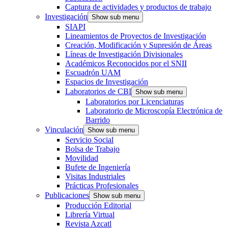
Captura de actividades y productos de trabajo
Investigación
Show sub menu
SIAPI
Lineamientos de Proyectos de Investigación
Creación, Modificación y Supresión de Áreas
Líneas de Investigación Divisionales
Académicos Reconocidos por el SNII
Escuadrón UAM
Espacios de Investigación
Laboratorios de CBI
Show sub menu
Laboratorios por Licenciaturas
Laboratorio de Microscopía Electrónica de
Barrido
Vinculación
Show sub menu
Servicio Social
Bolsa de Trabajo
Movilidad
Bufete de Ingeniería
Visitas Industriales
Prácticas Profesionales
Publicaciones
Show sub menu
Producción Editorial
Librería Virtual
Revista Azcatl