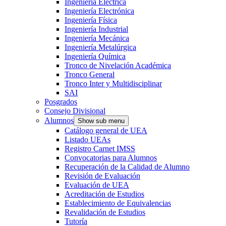
Ingeniería Eléctrica
Ingeniería Electrónica
Ingeniería Física
Ingeniería Industrial
Ingeniería Mecánica
Ingeniería Metalúrgica
Ingeniería Química
Tronco de Nivelación Académica
Tronco General
Tronco Inter y Multidisciplinar
SAI
Posgrados
Consejo Divisional
Alumnos
Show sub menu
Catálogo general de UEA
Listado UEAs
Registro Carnet IMSS
Convocatorias para Alumnos
Recuperación de la Calidad de Alumno
Revisión de Evaluación
Evaluación de UEA
Acreditación de Estudios
Establecimiento de Equivalencias
Revalidación de Estudios
Tutoría