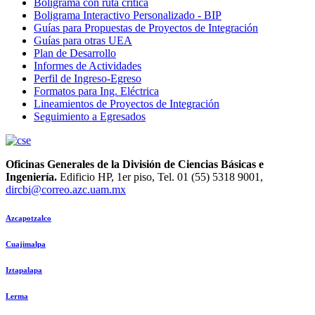
Boligrama con ruta crítica
Boligrama Interactivo Personalizado - BIP
Guías para Propuestas de Proyectos de Integración
Guías para otras UEA
Plan de Desarrollo
Informes de Actividades
Perfil de Ingreso-Egreso
Formatos para Ing. Eléctrica
Lineamientos de Proyectos de Integración
Seguimiento a Egresados
Oficinas Generales de la División de Ciencias Básicas e
Ingeniería.
Edificio HP, 1er piso, Tel. 01 (55) 5318 9001,
dircbi@correo.azc.uam.mx
Azcapotzalco
Cuajimalpa
Iztapalapa
Lerma