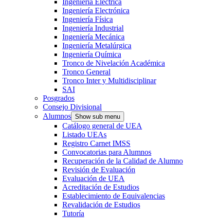
Ingeniería Eléctrica
Ingeniería Electrónica
Ingeniería Física
Ingeniería Industrial
Ingeniería Mecánica
Ingeniería Metalúrgica
Ingeniería Química
Tronco de Nivelación Académica
Tronco General
Tronco Inter y Multidisciplinar
SAI
Posgrados
Consejo Divisional
Alumnos
Show sub menu
Catálogo general de UEA
Listado UEAs
Registro Carnet IMSS
Convocatorias para Alumnos
Recuperación de la Calidad de Alumno
Revisión de Evaluación
Evaluación de UEA
Acreditación de Estudios
Establecimiento de Equivalencias
Revalidación de Estudios
Tutoría