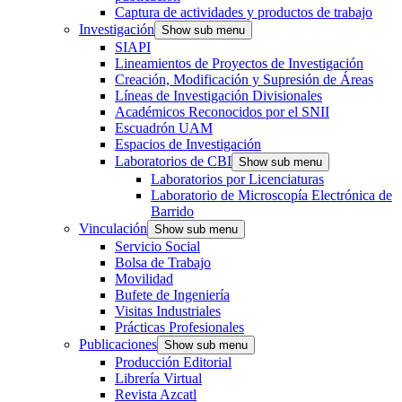
Captura de actividades y productos de trabajo
Investigación
Show sub menu
SIAPI
Lineamientos de Proyectos de Investigación
Creación, Modificación y Supresión de Áreas
Líneas de Investigación Divisionales
Académicos Reconocidos por el SNII
Escuadrón UAM
Espacios de Investigación
Laboratorios de CBI
Show sub menu
Laboratorios por Licenciaturas
Laboratorio de Microscopía Electrónica de
Barrido
Vinculación
Show sub menu
Servicio Social
Bolsa de Trabajo
Movilidad
Bufete de Ingeniería
Visitas Industriales
Prácticas Profesionales
Publicaciones
Show sub menu
Producción Editorial
Librería Virtual
Revista Azcatl