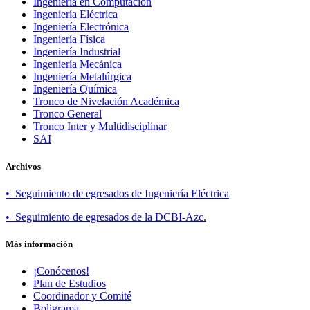
Ingeniería en Computación
Ingeniería Eléctrica
Ingeniería Electrónica
Ingeniería Física
Ingeniería Industrial
Ingeniería Mecánica
Ingeniería Metalúrgica
Ingeniería Química
Tronco de Nivelación Académica
Tronco General
Tronco Inter y Multidisciplinar
SAI
Archivos
• Seguimiento de egresados de Ingeniería Eléctrica
• Seguimiento de egresados de la DCBI-Azc.
Más información
¡Conócenos!
Plan de Estudios
Coordinador y Comité
Boligrama