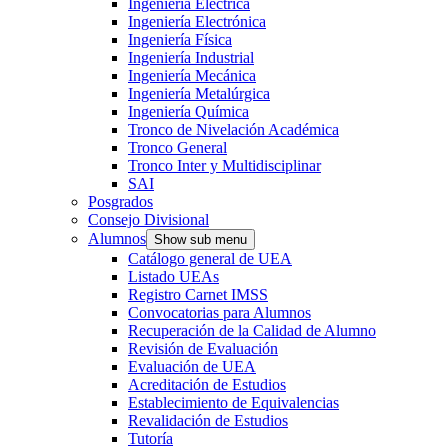
Ingeniería Eléctrica
Ingeniería Electrónica
Ingeniería Física
Ingeniería Industrial
Ingeniería Mecánica
Ingeniería Metalúrgica
Ingeniería Química
Tronco de Nivelación Académica
Tronco General
Tronco Inter y Multidisciplinar
SAI
Posgrados
Consejo Divisional
Alumnos
Show sub menu
Catálogo general de UEA
Listado UEAs
Registro Carnet IMSS
Convocatorias para Alumnos
Recuperación de la Calidad de Alumno
Revisión de Evaluación
Evaluación de UEA
Acreditación de Estudios
Establecimiento de Equivalencias
Revalidación de Estudios
Tutoría