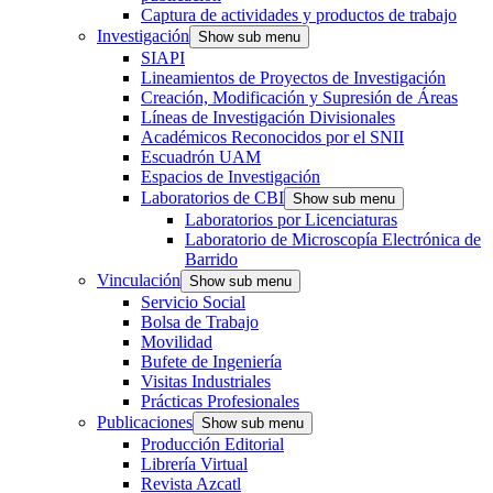
Captura de actividades y productos de trabajo
Investigación
Show sub menu
SIAPI
Lineamientos de Proyectos de Investigación
Creación, Modificación y Supresión de Áreas
Líneas de Investigación Divisionales
Académicos Reconocidos por el SNII
Escuadrón UAM
Espacios de Investigación
Laboratorios de CBI
Show sub menu
Laboratorios por Licenciaturas
Laboratorio de Microscopía Electrónica de
Barrido
Vinculación
Show sub menu
Servicio Social
Bolsa de Trabajo
Movilidad
Bufete de Ingeniería
Visitas Industriales
Prácticas Profesionales
Publicaciones
Show sub menu
Producción Editorial
Librería Virtual
Revista Azcatl